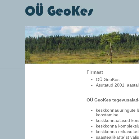
Firmast
OÜ GeoKes
Asutatud 2001. aastal
OÜ GeoKes tegevusalad
keskkonnauuringute lä
koostamine
keskkonnaalased kons
keskkonna komplekslu
keskkonna erikasutus
saasteallika(te)st väl